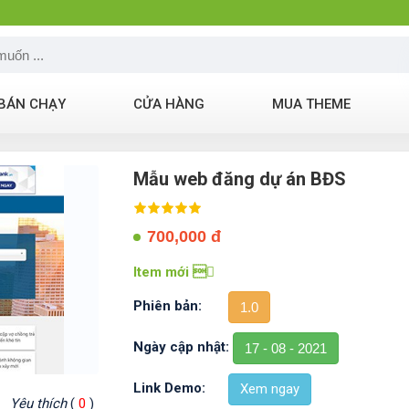
BÁN CHẠY
CỬA HÀNG
MUA THEME
Mẫu web đăng dự án BĐS
700,000 đ
Item mới 
Phiên bản:
1.0
Ngày cập nhật:
17 - 08 - 2021
Link Demo:
Xem ngay
Yêu thích
(
0
)