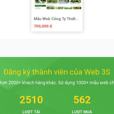
Mẫu Web Công Ty Thiết
Kế Cây Cảnh
700,000 đ
Đăng ký thành viên của Web 3S
 hơn 2000+ khách hàng khác. Sử dụng 1000+ mẫu web ch
2510
562
LƯỢT TẢI
LƯỢT MUA