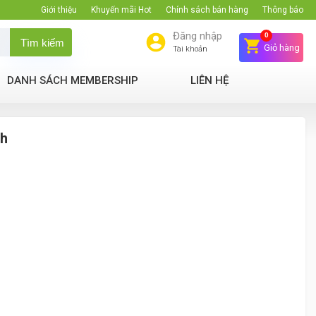
Giới thiệu
Khuyến mãi Hot
Chính sách bán hàng
Thông báo
Đăng nhập
0
Tìm kiếm
Giỏ hàng
Tài khoản
DANH SÁCH MEMBERSHIP
LIÊN HỆ
nh