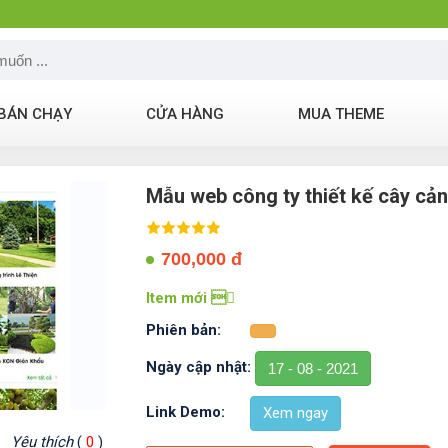
BÁN CHẠY
CỬA HÀNG
MUA THEME
Mẫu web công ty thiết kế cây cả
700,000 đ
Item mới 
Phiên bản:
Ngày cập nhật:
17 - 08 - 2021
Link Demo:
Xem ngay
Yêu thích
(
0
)