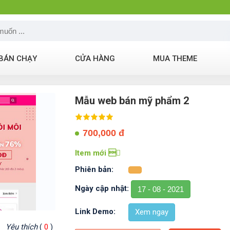
BÁN CHẠY
CỬA HÀNG
MUA THEME
Mẫu web bán mỹ phẩm 2
700,000 đ
Item mới 
Phiên bản:
Ngày cập nhật:
17 - 08 - 2021
Link Demo:
Xem ngay
Yêu thích
(
0
)